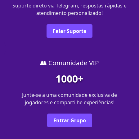
Suporte direto via Telegram, respostas rápidas e
atendimento personalizado!
Falar Suporte
👥 Comunidade VIP
1000+
Junte-se a uma comunidade exclusiva de
jogadores e compartilhe experiências!
Entrar Grupo