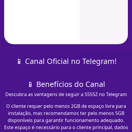
📱 Canal Oficial no Telegram!
📱 Benefícios do Canal
Descubra as vantagens de seguir a 5555Z no Telegram
O cliente requer pelo menos 2GB de espaço livre para
instalação, mas recomendamos ter pelo menos 5GB
disponíveis para garantir funcionamento adequado.
Este espaço é necessário para o cliente principal, dados