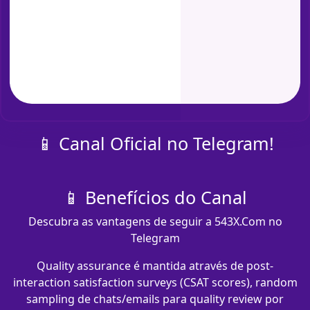
📱 Canal Oficial no Telegram!
📱 Benefícios do Canal
Descubra as vantagens de seguir a 543X.Com no
Telegram
Quality assurance é mantida através de post-
interaction satisfaction surveys (CSAT scores), random
sampling de chats/emails para quality review por