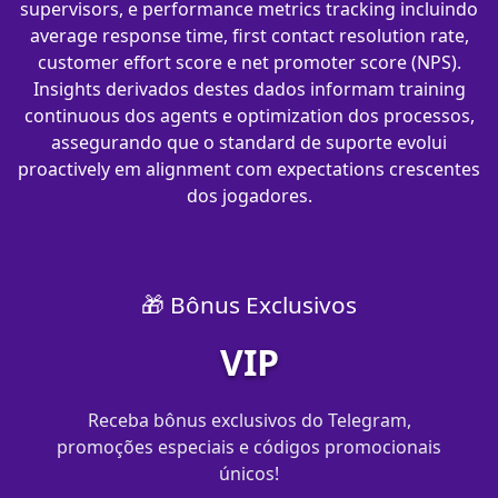
supervisors, e performance metrics tracking incluindo
average response time, first contact resolution rate,
customer effort score e net promoter score (NPS).
Insights derivados destes dados informam training
continuous dos agents e optimization dos processos,
assegurando que o standard de suporte evolui
proactively em alignment com expectations crescentes
dos jogadores.
🎁 Bônus Exclusivos
VIP
Receba bônus exclusivos do Telegram,
promoções especiais e códigos promocionais
únicos!