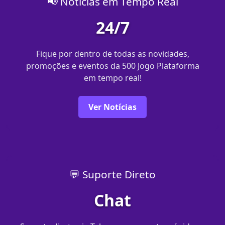
📢 Notícias em Tempo Real
24/7
Fique por dentro de todas as novidades,
promoções e eventos da 500 Jogo Plataforma
em tempo real!
Ver Notícias
💬 Suporte Direto
Chat