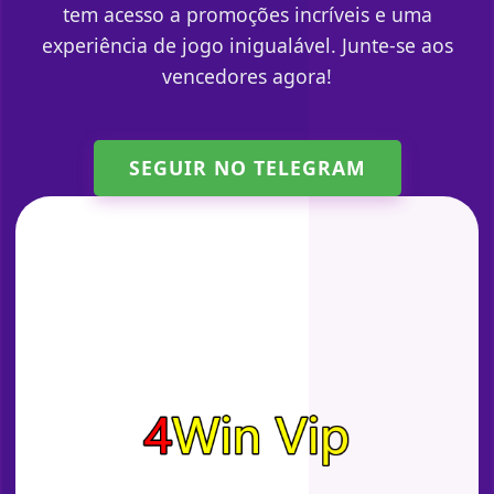
tem acesso a promoções incríveis e uma
experiência de jogo inigualável. Junte-se aos
vencedores agora!
SEGUIR NO TELEGRAM