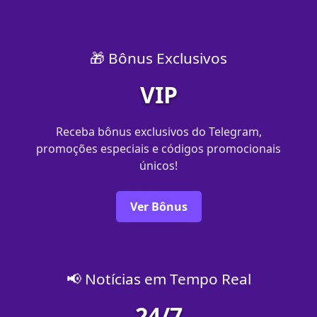
🎁 Bônus Exclusivos
VIP
Receba bônus exclusivos do Telegram,
promoções especiais e códigos promocionais
únicos!
Ver Bônus
📢 Notícias em Tempo Real
24/7