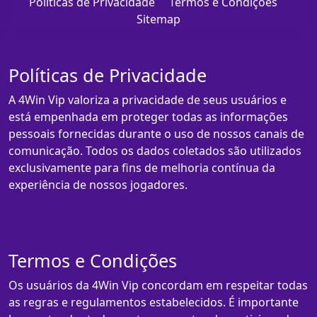
Políticas de Privacidade
Termos e Condições
Sitemap
Políticas de Privacidade
A 4Win Vip valoriza a privacidade de seus usuários e
está empenhada em proteger todas as informações
pessoais fornecidas durante o uso de nossos canais de
comunicação. Todos os dados coletados são utilizados
exclusivamente para fins de melhoria contínua da
experiência de nossos jogadores.
Termos e Condições
Os usuários da 4Win Vip concordam em respeitar todas
as regras e regulamentos estabelecidos. É importante