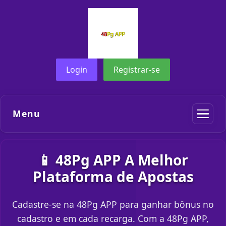
Login
Registrar-se
Menu
📱 48Pg APP A Melhor
Plataforma de Apostas
Cadastre-se na 48Pg APP para ganhar bônus no
cadastro e em cada recarga. Com a 48Pg APP,