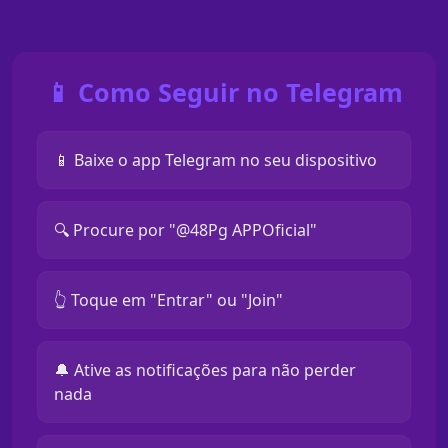
📱 Como Seguir no Telegram
📱 Baixe o app Telegram no seu dispositivo
🔍 Procure por "@48Pg APPOficial"
👆 Toque em "Entrar" ou "Join"
🔔 Ative as notificações para não perder
nada