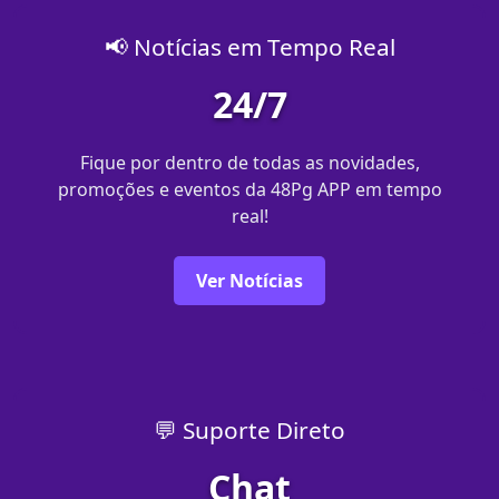
📢 Notícias em Tempo Real
24/7
Fique por dentro de todas as novidades,
promoções e eventos da 48Pg APP em tempo
real!
Ver Notícias
💬 Suporte Direto
Chat