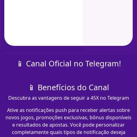
📱 Canal Oficial no Telegram!
📱 Benefícios do Canal
Descubra as vantagens de seguir a 45X no Telegram
Ative as notificações push para receber alertas sobre
novos jogos, promoções exclusivas, bônus disponíveis
e resultados de apostas. Você pode personalizar
completamente quais tipos de notificação deseja