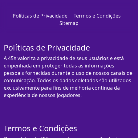
Políticas de Privacidade
Termos e Condições
Sitemap
Políticas de Privacidade
A 45X valoriza a privacidade de seus usuários e está
empenhada em proteger todas as informações
pessoais fornecidas durante o uso de nossos canais de
comunicação. Todos os dados coletados são utilizados
exclusivamente para fins de melhoria contínua da
experiência de nossos jogadores.
Termos e Condições