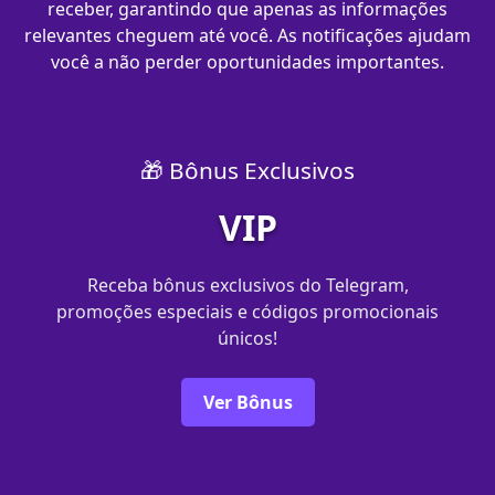
receber, garantindo que apenas as informações
relevantes cheguem até você. As notificações ajudam
você a não perder oportunidades importantes.
🎁 Bônus Exclusivos
VIP
Receba bônus exclusivos do Telegram,
promoções especiais e códigos promocionais
únicos!
Ver Bônus