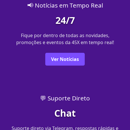
📢 Notícias em Tempo Real
24/7
Fique por dentro de todas as novidades,
promoções e eventos da 45X em tempo real!
Ver Notícias
💬 Suporte Direto
Chat
Suporte direto via Telegram, respostas rápidas e