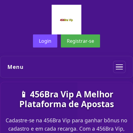
Login
Registrar-se
Menu
📱 456Bra Vip A Melhor
Plataforma de Apostas
Cadastre-se na 456Bra Vip para ganhar bônus no
cadastro e em cada recarga. Com a 456Bra Vip,