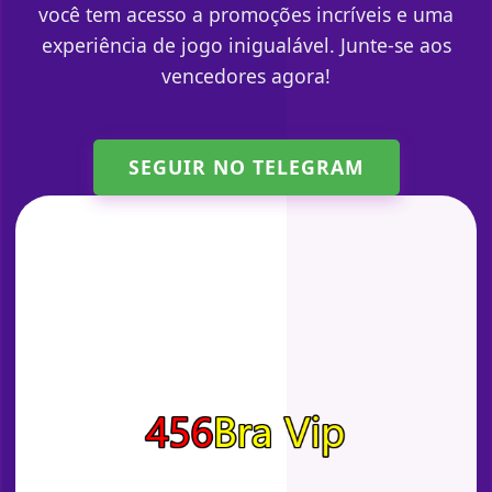
você tem acesso a promoções incríveis e uma
experiência de jogo inigualável. Junte-se aos
vencedores agora!
SEGUIR NO TELEGRAM