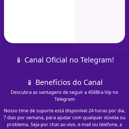
📱 Canal Oficial no Telegram!
📱 Benefícios do Canal
Descubra as vantagens de seguir a 456Bra Vip no
Telegram
Nosso time de suporte está disponível 24 horas por dia,
7 dias por semana, para ajudar com qualquer dúvida ou
problema. Seja por chat ao vivo, e-mail ou telefone, a