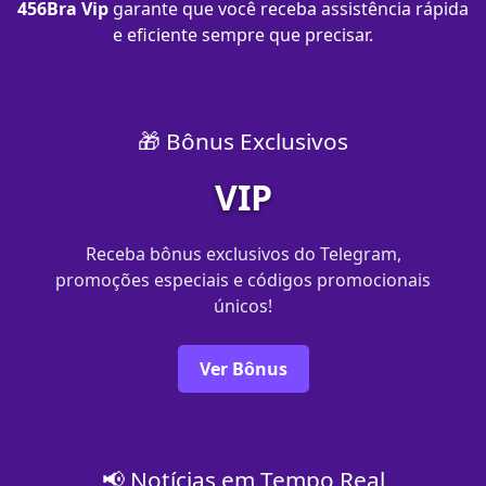
456Bra Vip
garante que você receba assistência rápida
e eficiente sempre que precisar.
🎁 Bônus Exclusivos
VIP
Receba bônus exclusivos do Telegram,
promoções especiais e códigos promocionais
únicos!
Ver Bônus
📢 Notícias em Tempo Real