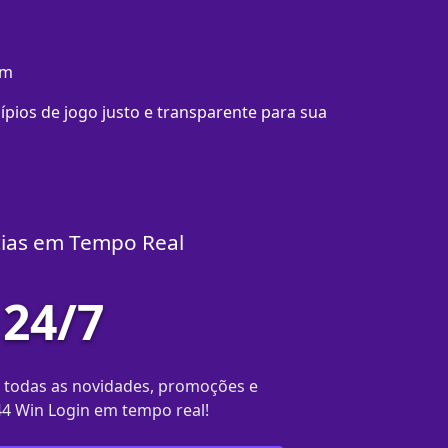
am
ípios de jogo justo e transparente para sua
cias em Tempo Real
24/7
e todas as novidades, promoções e
44 Win Login em tempo real!