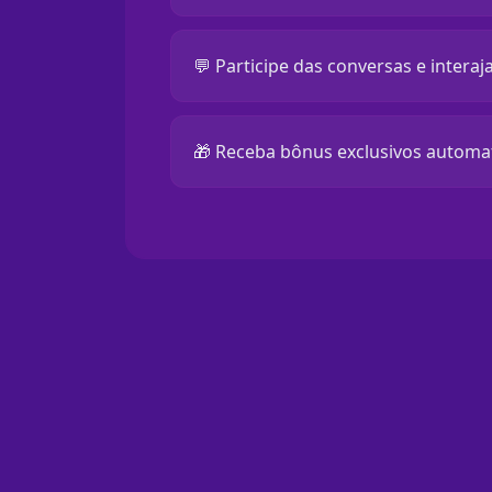
💬 Participe das conversas e interaj
🎁 Receba bônus exclusivos autom