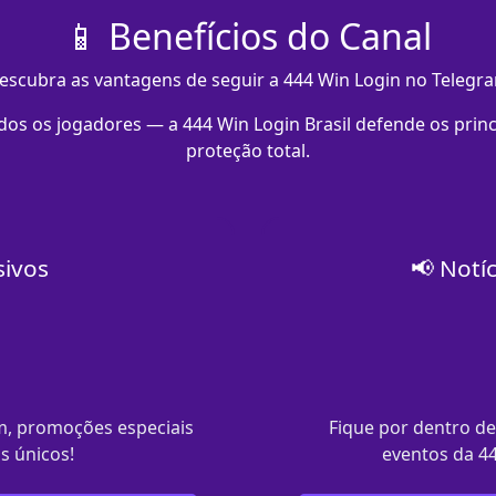
📱 Benefícios do Canal
escubra as vantagens de seguir a 444 Win Login no Telegr
os os jogadores — a 444 Win Login Brasil defende os princ
proteção total.
sivos
📢 Notí
m, promoções especiais
Fique por dentro d
s únicos!
eventos da 4