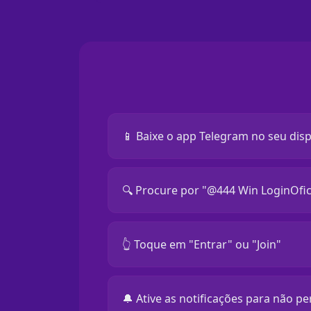
📱 Baixe o app Telegram no seu disp
🔍 Procure por "@444 Win LoginOfic
👆 Toque em "Entrar" ou "Join"
🔔 Ative as notificações para não p