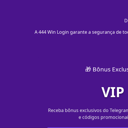
D
A 444 Win Login garante a segurança de tod
🎁 Bônus Exclu
VIP
Receba bônus exclusivos do Telegra
e códigos promocionai