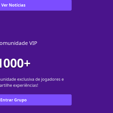
Ver Notícias
Comunidade VIP
1000+
unidade exclusiva de jogadores e
rtilhe experiências!
Entrar Grupo