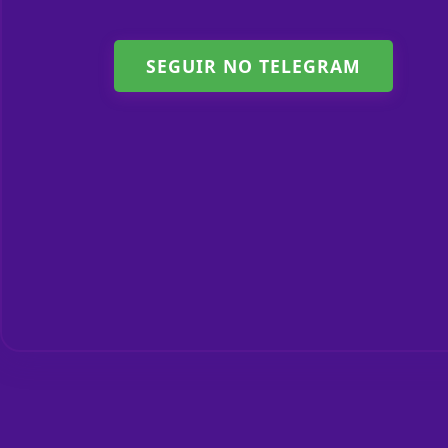
SEGUIR NO TELEGRAM