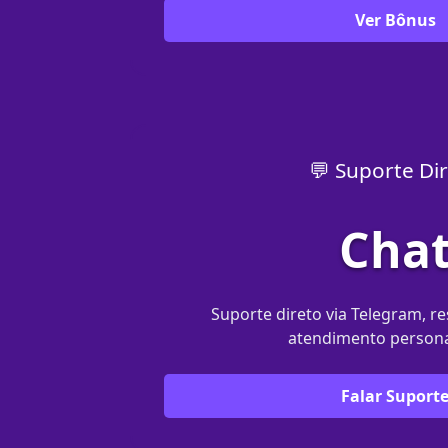
Ver Bônus
💬 Suporte Di
Cha
Suporte direto via Telegram, r
atendimento persona
Falar Suport