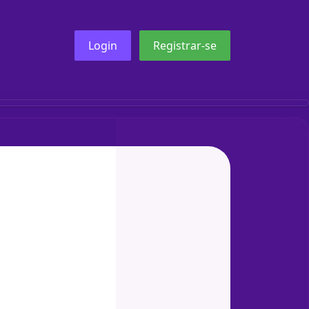
Login
Registrar-se