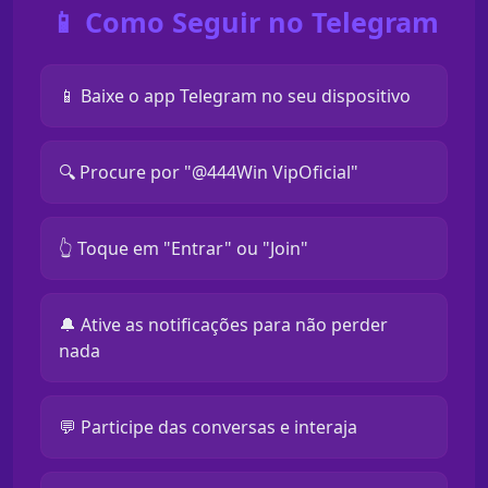
📱 Como Seguir no Telegram
📱 Baixe o app Telegram no seu dispositivo
🔍 Procure por "@444Win VipOficial"
👆 Toque em "Entrar" ou "Join"
🔔 Ative as notificações para não perder
nada
💬 Participe das conversas e interaja