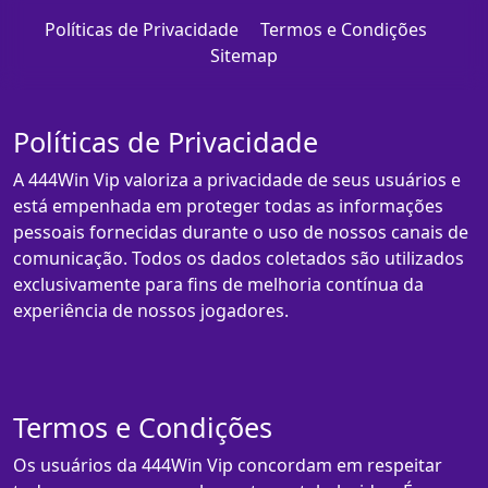
Políticas de Privacidade
Termos e Condições
Sitemap
Políticas de Privacidade
A 444Win Vip valoriza a privacidade de seus usuários e
está empenhada em proteger todas as informações
pessoais fornecidas durante o uso de nossos canais de
comunicação. Todos os dados coletados são utilizados
exclusivamente para fins de melhoria contínua da
experiência de nossos jogadores.
Termos e Condições
Os usuários da 444Win Vip concordam em respeitar