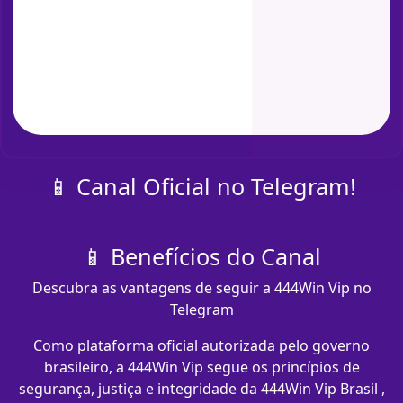
📱 Canal Oficial no Telegram!
📱 Benefícios do Canal
Descubra as vantagens de seguir a 444Win Vip no
Telegram
Como plataforma oficial autorizada pelo governo
brasileiro, a 444Win Vip segue os princípios de
segurança, justiça e integridade da 444Win Vip Brasil ,