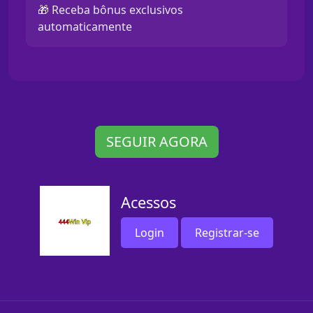
🎁 Receba bônus exclusivos
automaticamente
SEGUIR AGORA
Acessos
Login
Registrar-se