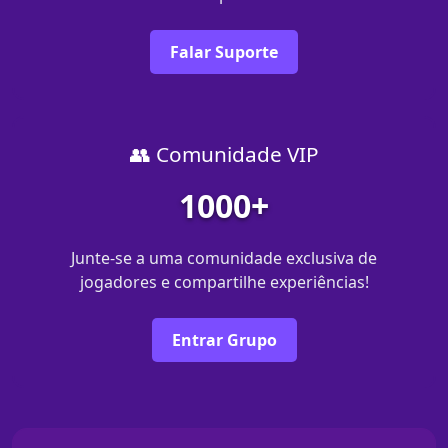
Falar Suporte
👥 Comunidade VIP
1000+
Junte-se a uma comunidade exclusiva de
jogadores e compartilhe experiências!
Entrar Grupo