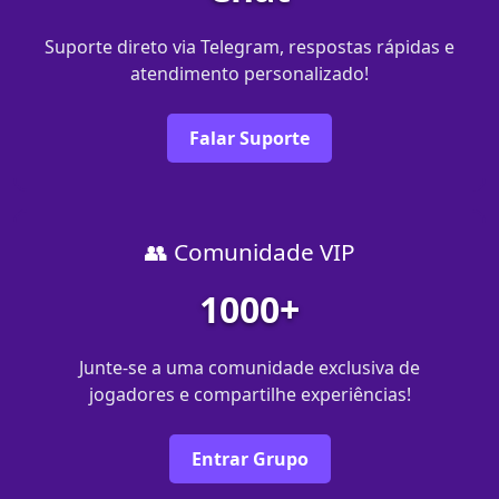
Suporte direto via Telegram, respostas rápidas e
atendimento personalizado!
Falar Suporte
👥 Comunidade VIP
1000+
Junte-se a uma comunidade exclusiva de
jogadores e compartilhe experiências!
Entrar Grupo