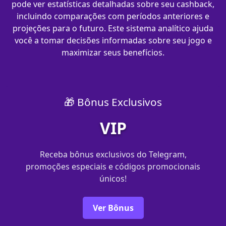
pode ver estatísticas detalhadas sobre seu cashback,
incluindo comparações com períodos anteriores e
projeções para o futuro. Este sistema analítico ajuda
você a tomar decisões informadas sobre seu jogo e
maximizar seus benefícios.
🎁 Bônus Exclusivos
VIP
Receba bônus exclusivos do Telegram,
promoções especiais e códigos promocionais
únicos!
Ver Bônus