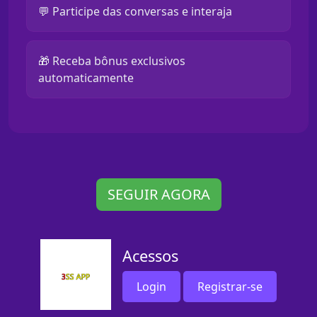
💬 Participe das conversas e interaja
🎁 Receba bônus exclusivos
automaticamente
SEGUIR AGORA
Acessos
Login
Registrar-se