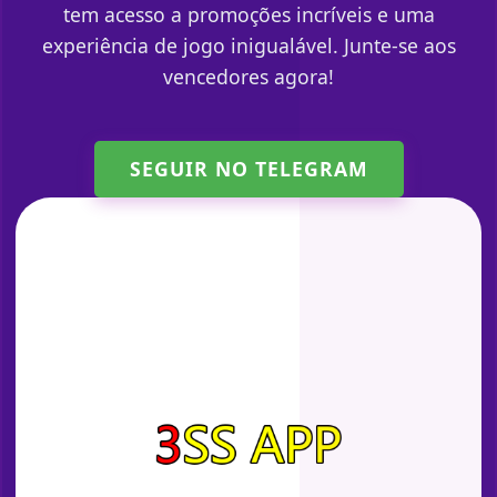
tem acesso a promoções incríveis e uma
experiência de jogo inigualável. Junte-se aos
vencedores agora!
SEGUIR NO TELEGRAM