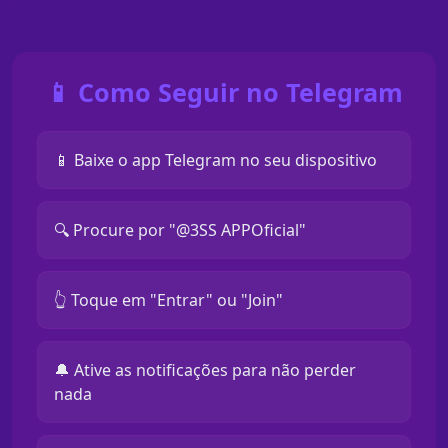
📱 Como Seguir no Telegram
📱 Baixe o app Telegram no seu dispositivo
🔍 Procure por "@3SS APPOficial"
👆 Toque em "Entrar" ou "Join"
🔔 Ative as notificações para não perder
nada