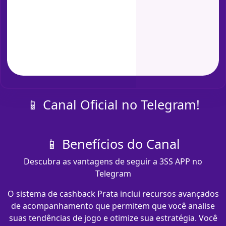
📱 Canal Oficial no Telegram!
📱 Benefícios do Canal
Descubra as vantagens de seguir a 3SS APP no
Telegram
O sistema de cashback Prata inclui recursos avançados
de acompanhamento que permitem que você analise
suas tendências de jogo e otimize sua estratégia. Você