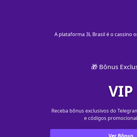
A plataforma 3L Brasil é o cassino 
🎁 Bônus Exclu
VIP
Receba bônus exclusivos do Telegra
e códigos promocionai
Ver Bônus