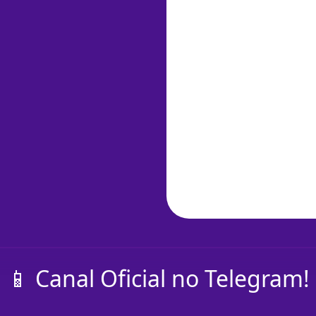
📱 Canal Oficial no Telegram!