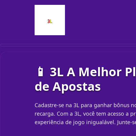
📱 3L A Melhor P
de Apostas
Cadastre-se na 3L para ganhar bônus n
recarga. Com a 3L, você tem acesso a p
experiência de jogo inigualável. Junte-