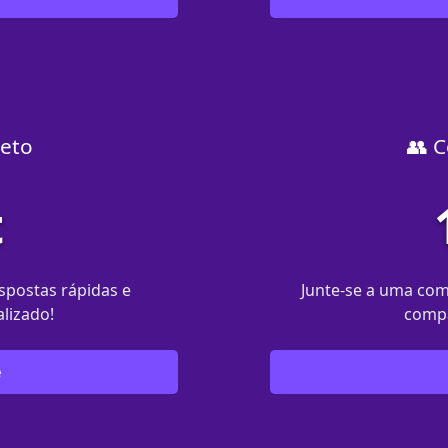
reto
👥 
t
espostas rápidas e
Junte-se a uma com
lizado!
compa
e