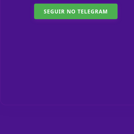
SEGUIR NO TELEGRAM