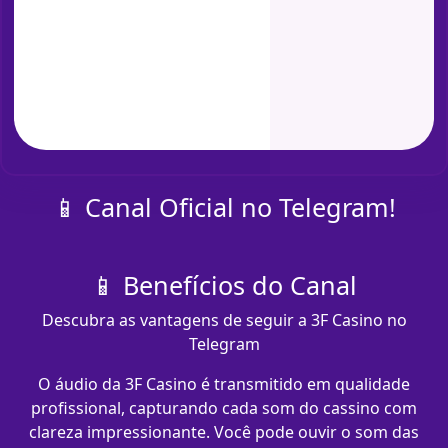
📱 Canal Oficial no Telegram!
📱 Benefícios do Canal
Descubra as vantagens de seguir a 3F Casino no
Telegram
O áudio da 3F Casino é transmitido em qualidade
profissional, capturando cada som do cassino com
clareza impressionante. Você pode ouvir o som das