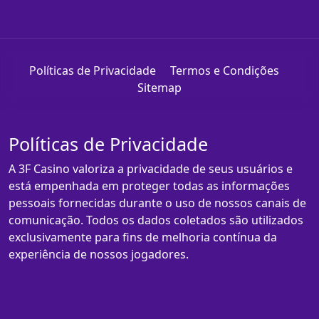
Políticas de Privacidade
Termos e Condições
Sitemap
Políticas de Privacidade
A 3F Casino valoriza a privacidade de seus usuários e
está empenhada em proteger todas as informações
pessoais fornecidas durante o uso de nossos canais de
comunicação. Todos os dados coletados são utilizados
exclusivamente para fins de melhoria contínua da
experiência de nossos jogadores.