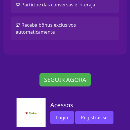
💬 Participe das conversas e interaja
🎁 Receba bônus exclusivos
automaticamente
SEGUIR AGORA
Acessos
Login
Registrar-se