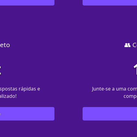
reto
👥 
t
espostas rápidas e
Junte-se a uma com
lizado!
compa
e