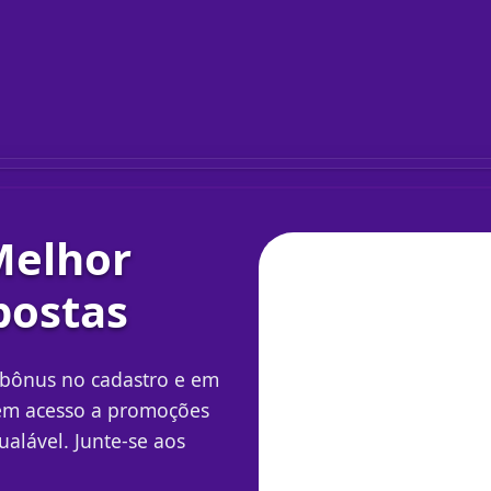
Melhor
postas
 bônus no cadastro e em
tem acesso a promoções
ualável. Junte-se aos