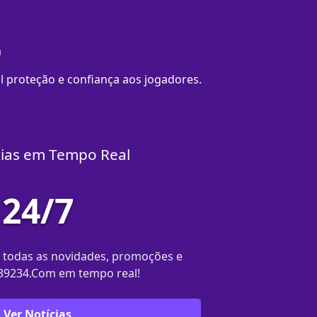
m
l proteção e confiança aos jogadores.
cias em Tempo Real
24/7
e todas as novidades, promoções e
39234.Com em tempo real!
Ver Notícias