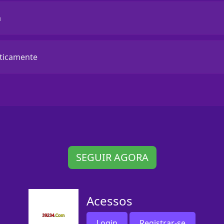
a
aticamente
SEGUIR AGORA
Acessos
Login
Registrar-se