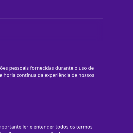
ões pessoais fornecidas durante o uso de
elhoria contínua da experiência de nossos
mportante ler e entender todos os termos