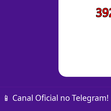
📱 Canal Oficial no Telegram!