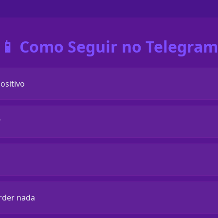
📱 Como Seguir no Telegram
ositivo
"
erder nada