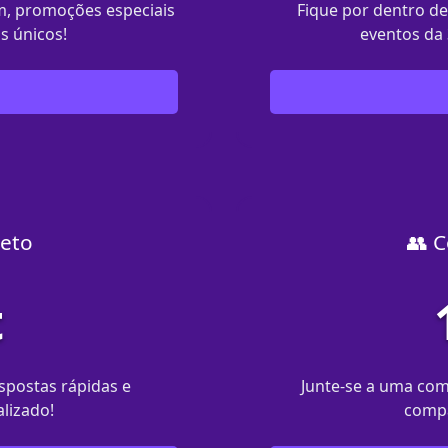
m, promoções especiais
Fique por dentro d
s únicos!
eventos da 
reto
👥 
t
espostas rápidas e
Junte-se a uma com
lizado!
compa