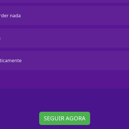
erder nada
a
aticamente
SEGUIR AGORA