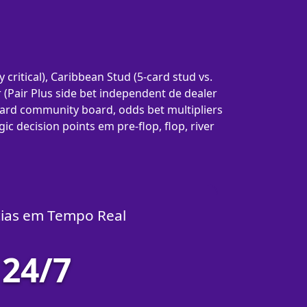
critical), Caribbean Stud (5-card stud vs.
(Pair Plus side bet independent de dealer
card community board, odds bet multipliers
ic decision points em pre-flop, flop, river
cias em Tempo Real
24/7