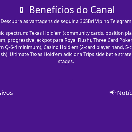
📱 Benefícios do Canal
Descubra as vantagens de seguir a 365Brl Vip no Telegram
ic spectrum: Texas Hold'em (community cards, position play 
, progressive jackpot para Royal Flush), Three Card Poker 
 em Q-6-4 minimum), Casino Hold'em (2-card player hand, 5-
ush). Ultimate Texas Hold'em adiciona Trips side bet e strateg
stages.
sivos
📢 Notí