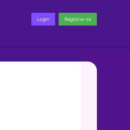
Login
Registrar-se