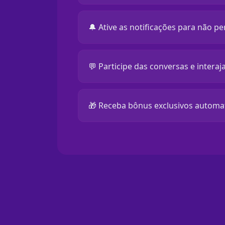
🔔 Ative as notificações para não p
💬 Participe das conversas e interaj
🎁 Receba bônus exclusivos autom