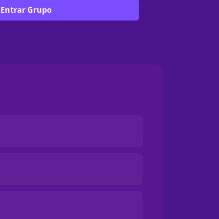
Entrar Grupo