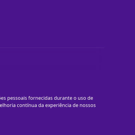
ões pessoais fornecidas durante o uso de
elhoria contínua da experiência de nossos