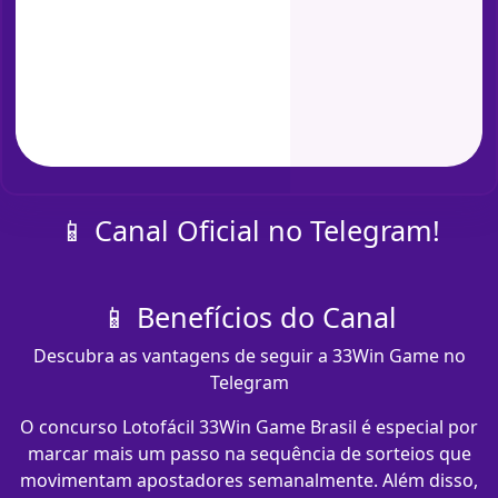
📱 Canal Oficial no Telegram!
📱 Benefícios do Canal
Descubra as vantagens de seguir a 33Win Game no
Telegram
O concurso Lotofácil 33Win Game Brasil é especial por
marcar mais um passo na sequência de sorteios que
movimentam apostadores semanalmente. Além disso,