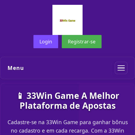
Login
Registrar-se
Menu
📱 33Win Game A Melhor
Plataforma de Apostas
Cadastre-se na 33Win Game para ganhar bônus
no cadastro e em cada recarga. Com a 33Win