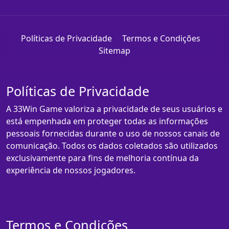
Políticas de Privacidade
Termos e Condições
Sitemap
Políticas de Privacidade
A 33Win Game valoriza a privacidade de seus usuários e
está empenhada em proteger todas as informações
pessoais fornecidas durante o uso de nossos canais de
comunicação. Todos os dados coletados são utilizados
exclusivamente para fins de melhoria contínua da
experiência de nossos jogadores.
Termos e Condições