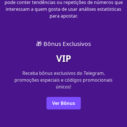
pode conter tendências ou repetições de números que
interessam a quem gosta de usar análises estatísticas
para apostar.
🎁 Bônus Exclusivos
VIP
Receba bônus exclusivos do Telegram,
promoções especiais e códigos promocionais
únicos!
Ver Bônus