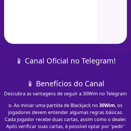
📱 Canal Oficial no Telegram!
📱 Benefícios do Canal
Descubra as vantagens de seguir a 30Wim no Telegram
o. Ao iniciar uma partida de Blackjack no
30Wim
, os
jogadores devem entender algumas regras básicas.
Cada jogador recebe duas cartas, assim como o dealer.
Após verificar suas cartas, é possível optar por 'pedir'