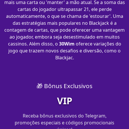
mais uma carta ou 'manter' a mão atual. Se a soma das
cartas do jogador ultrapassar 21, ele perde
automaticamente, o que se chama de 'estourar'. Uma
das estratégias mais populares no Blackjack é a
contagem de cartas, que pode oferecer uma vantagem
ao jogador, embora seja desestimulado em muitos
cassinos. Além disso, o
30Wim
oferece variações do
jogo que trazem novos desafios e diversão, como o
Blackjac.
🎁 Bônus Exclusivos
VIP
Receba bônus exclusivos do Telegram,
promoções especiais e códigos promocionais