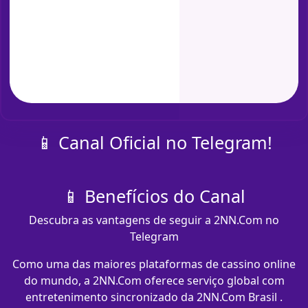
📱 Canal Oficial no Telegram!
📱 Benefícios do Canal
Descubra as vantagens de seguir a 2NN.Com no
Telegram
Como uma das maiores plataformas de cassino online
do mundo, a 2NN.Com oferece serviço global com
entretenimento sincronizado da 2NN.Com Brasil .