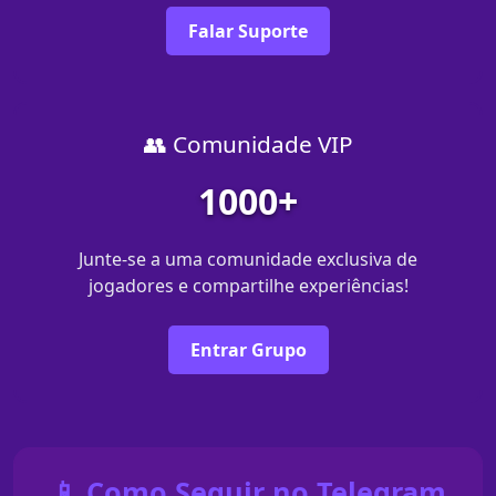
Falar Suporte
👥 Comunidade VIP
1000+
Junte-se a uma comunidade exclusiva de
jogadores e compartilhe experiências!
Entrar Grupo
📱 Como Seguir no Telegram