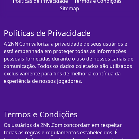
Políticas de Privacidade
Termos e Condições
Sitemap
Políticas de Privacidade
A 2NN.Com valoriza a privacidade de seus usuários e
está empenhada em proteger todas as informações
pessoais fornecidas durante o uso de nossos canais de
comunicação. Todos os dados coletados são utilizados
exclusivamente para fins de melhoria contínua da
experiência de nossos jogadores.
Termos e Condições
Os usuários da 2NN.Com concordam em respeitar
todas as regras e regulamentos estabelecidos. É