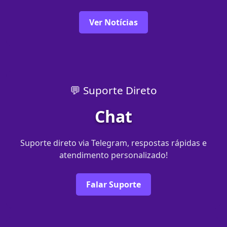
Ver Notícias
💬 Suporte Direto
Chat
Suporte direto via Telegram, respostas rápidas e
atendimento personalizado!
Falar Suporte