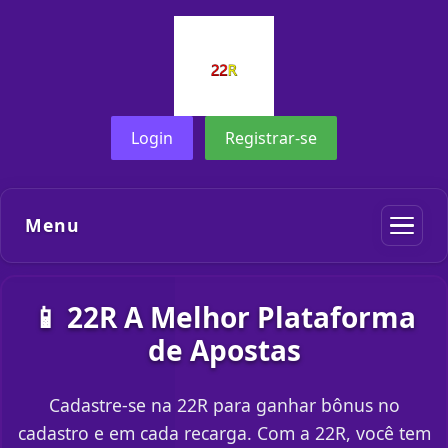
Login
Registrar-se
Menu
📱 22R A Melhor Plataforma
de Apostas
Cadastre-se na 22R para ganhar bônus no
cadastro e em cada recarga. Com a 22R, você tem