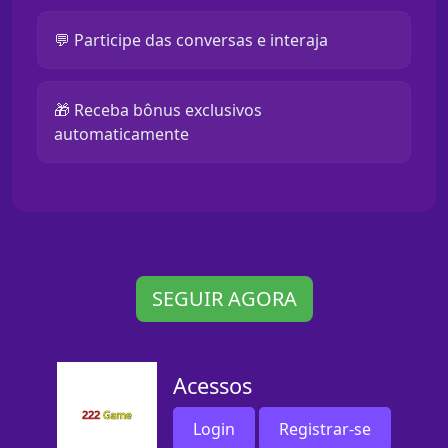
💬 Participe das conversas e interaja
🎁 Receba bônus exclusivos
automaticamente
SEGUIR AGORA
Acessos
Login
Registrar-se