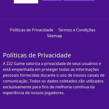
Políticas de Privacidade
Termos e Condições
Sitemap
Políticas de Privacidade
A 222 Game valoriza a privacidade de seus usuários e
está empenhada em proteger todas as informações
pessoais fornecidas durante o uso de nossos canais de
comunicação. Todos os dados coletados são utilizados
exclusivamente para fins de melhoria contínua da
experiência de nossos jogadores.