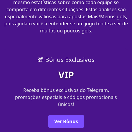
mesmo estatísticas sobre como cada equipe se
comporta em diferentes situações. Estas análises são
especialmente valiosas para apostas Mais/Menos gols,
pois ajudam você a entender se um jogo tende a ser de
muitos ou poucos gols.
🎁 Bônus Exclusivos
VIP
Receba bônus exclusivos do Telegram,
promoções especiais e códigos promocionais
únicos!
Ver Bônus