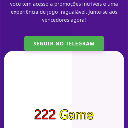
você tem acesso a promoções incríveis e uma
experiência de jogo inigualável. Junte-se aos
vencedores agora!
SEGUIR NO TELEGRAM