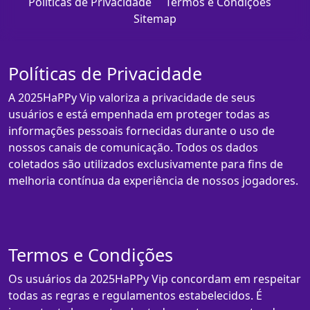
Políticas de Privacidade
Termos e Condições
Sitemap
Políticas de Privacidade
A 2025HaPPy Vip valoriza a privacidade de seus
usuários e está empenhada em proteger todas as
informações pessoais fornecidas durante o uso de
nossos canais de comunicação. Todos os dados
coletados são utilizados exclusivamente para fins de
melhoria contínua da experiência de nossos jogadores.
Termos e Condições
Os usuários da 2025HaPPy Vip concordam em respeitar
todas as regras e regulamentos estabelecidos. É