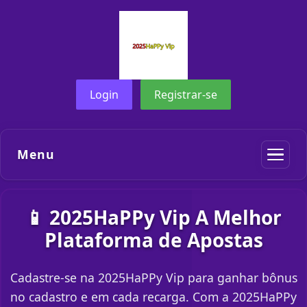
Login
Registrar-se
Menu
📱 2025HaPPy Vip A Melhor
Plataforma de Apostas
Cadastre-se na 2025HaPPy Vip para ganhar bônus
no cadastro e em cada recarga. Com a 2025HaPPy