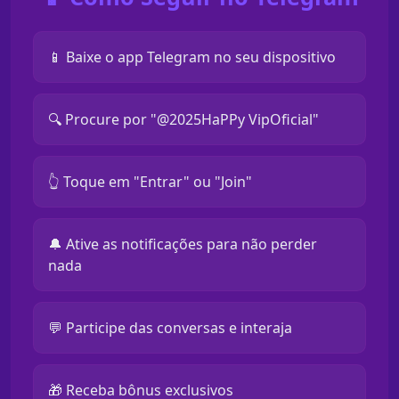
📱 Baixe o app Telegram no seu dispositivo
🔍 Procure por "@2025HaPPy VipOficial"
👆 Toque em "Entrar" ou "Join"
🔔 Ative as notificações para não perder
nada
💬 Participe das conversas e interaja
🎁 Receba bônus exclusivos