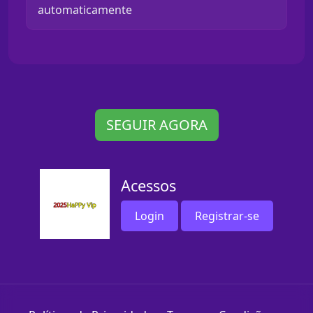
automaticamente
SEGUIR AGORA
Acessos
Login
Registrar-se