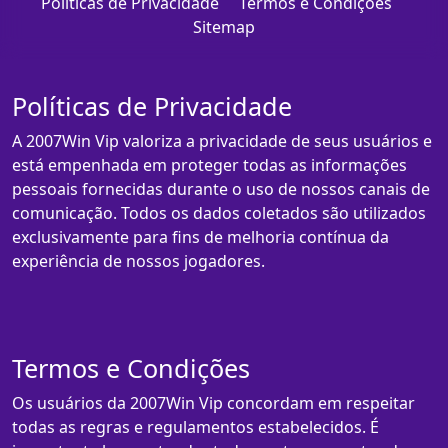
Políticas de Privacidade
Termos e Condições
Sitemap
Políticas de Privacidade
A 2007Win Vip valoriza a privacidade de seus usuários e
está empenhada em proteger todas as informações
pessoais fornecidas durante o uso de nossos canais de
comunicação. Todos os dados coletados são utilizados
exclusivamente para fins de melhoria contínua da
experiência de nossos jogadores.
Termos e Condições
Os usuários da 2007Win Vip concordam em respeitar
todas as regras e regulamentos estabelecidos. É