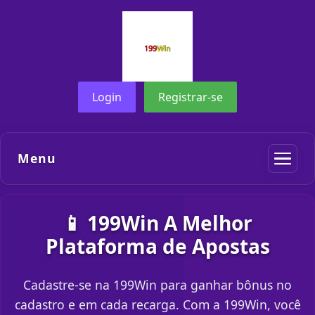
Login
Registrar-se
Menu
📱 199Win A Melhor
Plataforma de Apostas
Cadastre-se na 199Win para ganhar bônus no
cadastro e em cada recarga. Com a 199Win, você