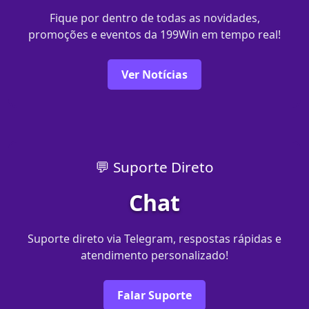
Fique por dentro de todas as novidades,
promoções e eventos da 199Win em tempo real!
Ver Notícias
💬 Suporte Direto
Chat
Suporte direto via Telegram, respostas rápidas e
atendimento personalizado!
Falar Suporte