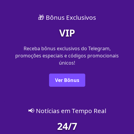
🎁 Bônus Exclusivos
VIP
Receba bônus exclusivos do Telegram,
promoções especiais e códigos promocionais
únicos!
Ver Bônus
📢 Notícias em Tempo Real
24/7