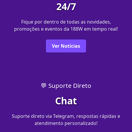
24/7
Fique por dentro de todas as novidades,
promoções e eventos da 188W em tempo real!
Ver Notícias
💬 Suporte Direto
Chat
Suporte direto via Telegram, respostas rápidas e
atendimento personalizado!