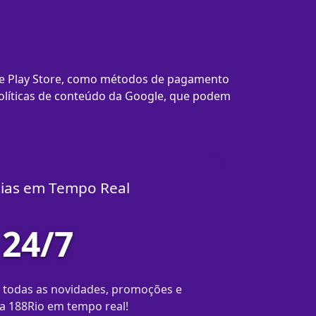
gle Play Store, como métodos de pagamento
políticas de conteúdo da Google, que podem
cias em Tempo Real
24/7
e todas as novidades, promoções e
a 188Rio em tempo real!