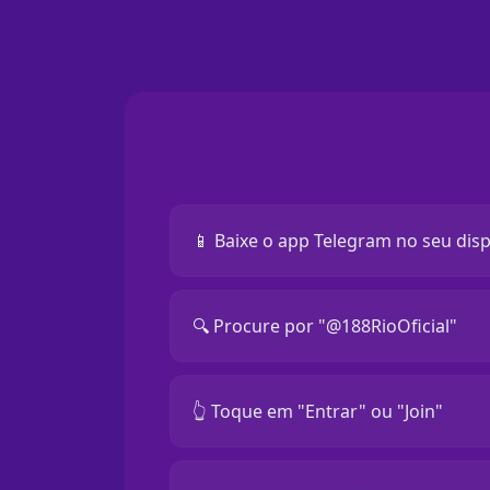
📱 Baixe o app Telegram no seu disp
🔍 Procure por "@188RioOficial"
👆 Toque em "Entrar" ou "Join"