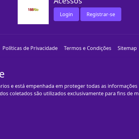
Acessos
Login
Registrar-se
Políticas de Privacidade
Termos e Condições
Sitemap
de
uários e está empenhada em proteger todas as informações 
os coletados são utilizados exclusivamente para fins de m