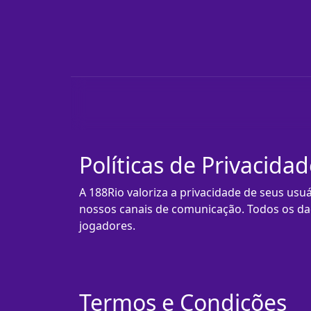
Políticas de Privacida
A 188Rio valoriza a privacidade de seus us
nossos canais de comunicação. Todos os dad
jogadores.
Termos e Condições