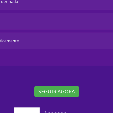
erder nada
a
aticamente
SEGUIR AGORA