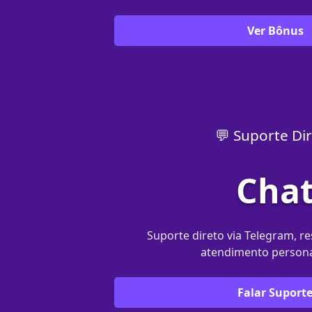
Ver Bônus
💬 Suporte Di
Cha
Suporte direto via Telegram, r
atendimento persona
Falar Suport