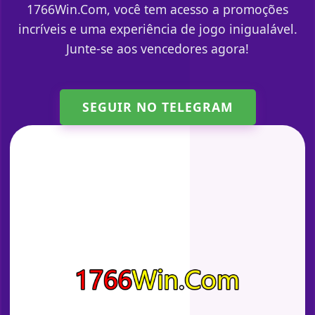
1766Win.Com, você tem acesso a promoções
incríveis e uma experiência de jogo inigualável.
Junte-se aos vencedores agora!
SEGUIR NO TELEGRAM