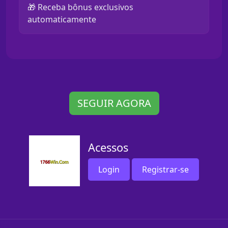
🎁 Receba bônus exclusivos
automaticamente
SEGUIR AGORA
Acessos
Login
Registrar-se