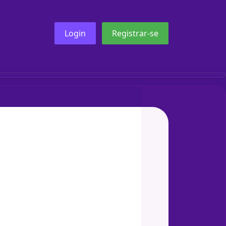
Login
Registrar-se