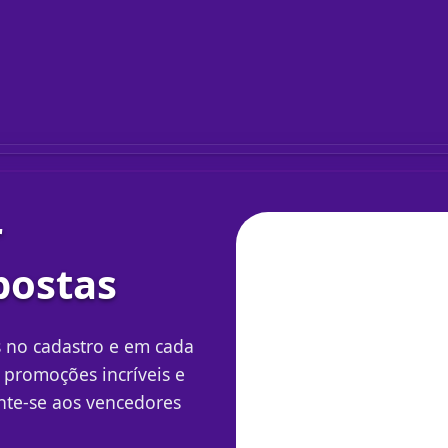
r
postas
 no cadastro e em cada
 promoções incríveis e
unte-se aos vencedores