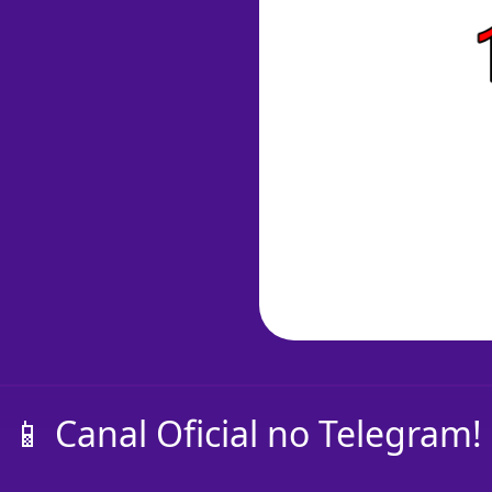
📱 Canal Oficial no Telegram!