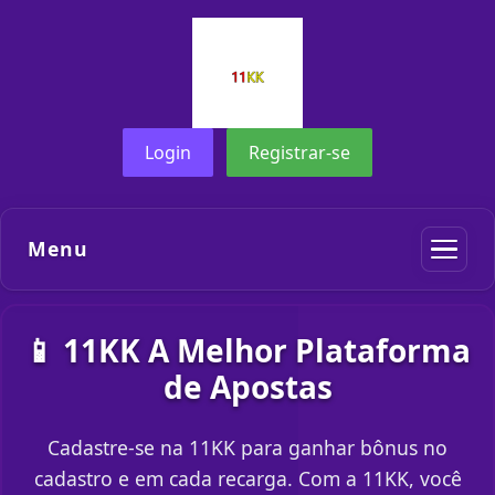
Login
Registrar-se
Menu
📱 11KK A Melhor Plataforma
de Apostas
Cadastre-se na 11KK para ganhar bônus no
cadastro e em cada recarga. Com a 11KK, você