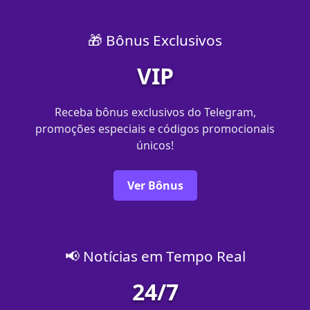
🎁 Bônus Exclusivos
VIP
Receba bônus exclusivos do Telegram,
promoções especiais e códigos promocionais
únicos!
Ver Bônus
📢 Notícias em Tempo Real
24/7