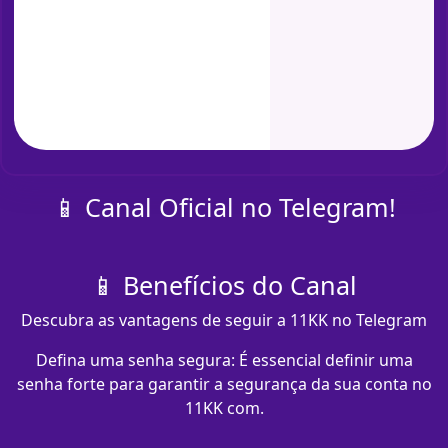
📱 Canal Oficial no Telegram!
📱 Benefícios do Canal
Descubra as vantagens de seguir a 11KK no Telegram
Defina uma senha segura: É essencial definir uma
senha forte para garantir a segurança da sua conta no
11KK com​.