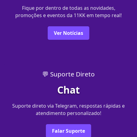
Fique por dentro de todas as novidades,
promoções e eventos da 11KK em tempo real!
Ver Notícias
💬 Suporte Direto
Chat
Suporte direto via Telegram, respostas rápidas e
atendimento personalizado!
Falar Suporte