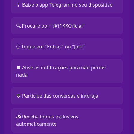
📱 Baixe o app Telegram no seu dispositivo
🔍 Procure por "@11KKOficial"
👆 Toque em "Entrar" ou "Join"
🔔 Ative as notificações para não perder
nada
💬 Participe das conversas e interaja
🎁 Receba bônus exclusivos
automaticamente