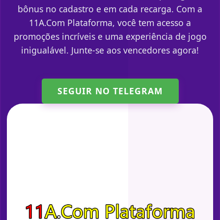
bônus no cadastro e em cada recarga. Com a
11A.Com Plataforma, você tem acesso a
promoções incríveis e uma experiência de jogo
inigualável. Junte-se aos vencedores agora!
SEGUIR NO TELEGRAM