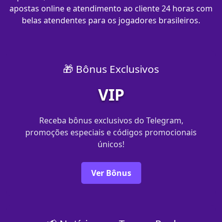
apostas online e atendimento ao cliente 24 horas com
belas atendentes para os jogadores brasileiros.
🎁 Bônus Exclusivos
VIP
Receba bônus exclusivos do Telegram,
promoções especiais e códigos promocionais
únicos!
Ver Bônus