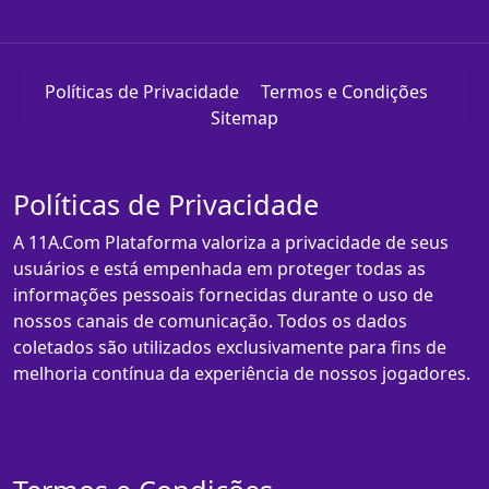
Políticas de Privacidade
Termos e Condições
Sitemap
Políticas de Privacidade
A 11A.Com Plataforma valoriza a privacidade de seus
usuários e está empenhada em proteger todas as
informações pessoais fornecidas durante o uso de
nossos canais de comunicação. Todos os dados
coletados são utilizados exclusivamente para fins de
melhoria contínua da experiência de nossos jogadores.