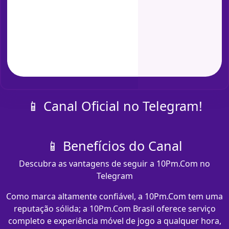
📱 Canal Oficial no Telegram!
📱 Benefícios do Canal
Descubra as vantagens de seguir a 10Pm.Com no
Telegram
Como marca altamente confiável, a 10Pm.Com tem uma
reputação sólida; a 10Pm.Com Brasil oferece serviço
completo e experiência móvel de jogo a qualquer hora,