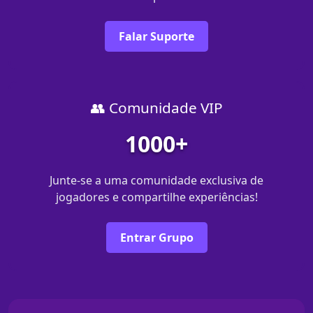
Falar Suporte
👥 Comunidade VIP
1000+
Junte-se a uma comunidade exclusiva de
jogadores e compartilhe experiências!
Entrar Grupo