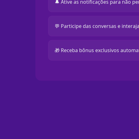
🔔 Ative as notificações para não p
💬 Participe das conversas e interaj
🎁 Receba bônus exclusivos autom