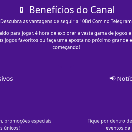
📱 Benefícios do Canal
Descubra as vantagens de seguir a 10Brl Com no Telegram
aldo para jogar, é hora de explorar a vasta gama de jogos 
eus jogos favoritos ou faça uma aposta no próximo grande e
começando!
sivos
📢 Notí
m, promoções especiais
Fique por dentro d
s únicos!
eventos da