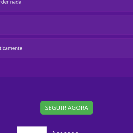
erder nada
a
aticamente
SEGUIR AGORA