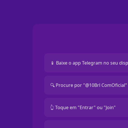
📱 Baixe o app Telegram no seu disp
🔍 Procure por "@10Brl ComOficial"
👆 Toque em "Entrar" ou "Join"