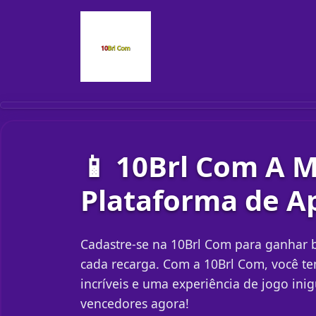
📱 10Brl Com A 
Plataforma de A
Cadastre-se na 10Brl Com para ganhar 
cada recarga. Com a 10Brl Com, você t
incríveis e uma experiência de jogo inig
vencedores agora!