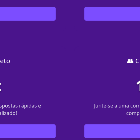
reto
👥 
t
espostas rápidas e
Junte-se a uma com
lizado!
compa
e