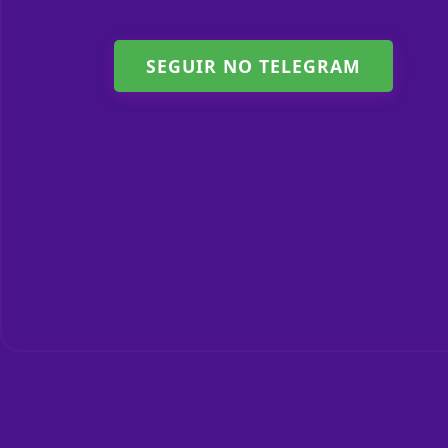
SEGUIR NO TELEGRAM