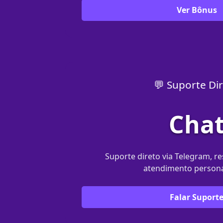
Ver Bônus
💬 Suporte Di
Cha
Suporte direto via Telegram, r
atendimento persona
Falar Suport