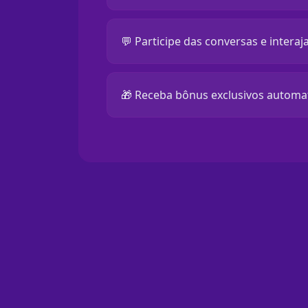
💬 Participe das conversas e interaj
🎁 Receba bônus exclusivos autom