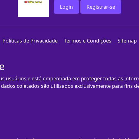
Login
Registrar-se
Políticas de Privacidade
Termos e Condições
Sitemap
de
eus usuários e está empenhada em proteger todas as infor
dados coletados são utilizados exclusivamente para fins d