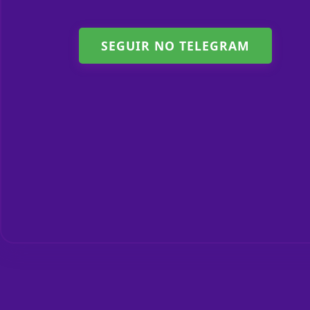
SEGUIR NO TELEGRAM