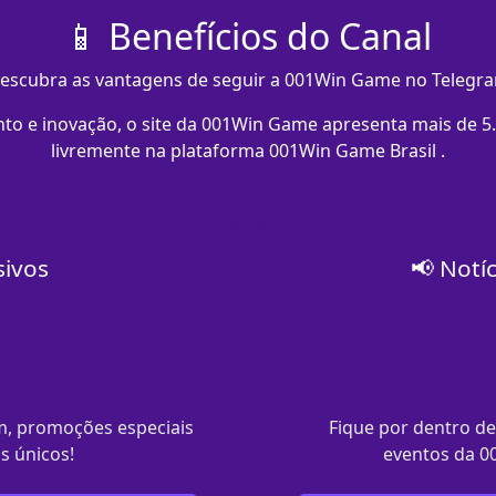
📱 Benefícios do Canal
escubra as vantagens de seguir a 001Win Game no Telegr
o e inovação, o site da 001Win Game apresenta mais de 5.
livremente na plataforma 001Win Game Brasil .
sivos
📢 Notí
m, promoções especiais
Fique por dentro d
s únicos!
eventos da 0