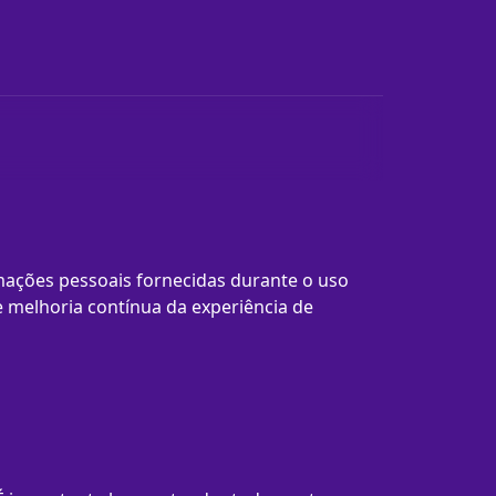
mações pessoais fornecidas durante o uso
e melhoria contínua da experiência de