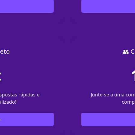
reto
👥 
t
espostas rápidas e
Junte-se a uma com
lizado!
compa
e