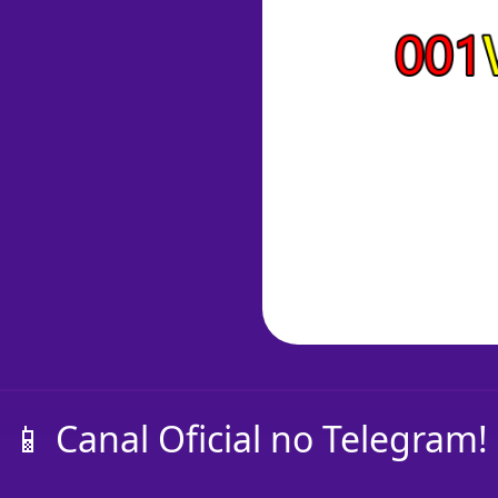
📱 Canal Oficial no Telegram!