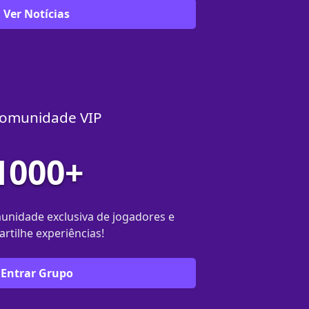
Ver Notícias
Comunidade VIP
1000+
unidade exclusiva de jogadores e
rtilhe experiências!
Entrar Grupo